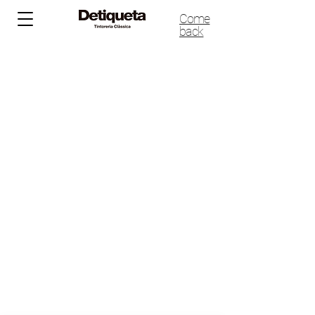
Come
back